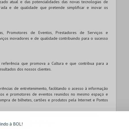
ado atual e das potencialidades das novas tecnologias de
ada e de qualidade que pretende simplificar e inovar os
ivas, Promotores de Eventos, Prestadores de Serviços e
viços inovadores e de qualidade contribuindo para o sucesso
eferência que promova a Cultura e que contribua para a
sultados dos nossos clientes.
ências de entretenimento, facilitando o acesso à informação
entos e promotores de eventos reunidos no mesmo espaço e
ompra de bilhetes, cartões e produtos pela Internet e Pontos
oções e ofertas exclusivas para os nossos clientes
BOL
.
, contacte-nos em
ajuda@bol.pt
.
indo à BOL!