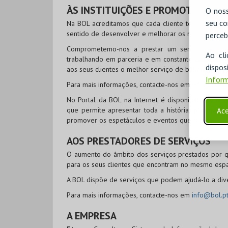
ÀS INSTITUIÇÕES E PROMOTORES
O noss
seu co
Na
BOL
acreditamos que cada cliente tem necessid
sentido de desenvolver e melhorar os nossos serviç
perceb
Comprometemo-nos a prestar um serviço de con
Ao cl
trabalhando em parceria e em constante contacto p
disp
aos seus clientes o melhor serviço de bilhética, ve
Inform
Para mais informações, contacte-nos em
info@bol.p
No Portal da
BOL
na Internet é disponibilizada uma
que permite apresentar toda a história, informaç
Ace
promover os espetáculos e eventos que dispõe.
AOS PRESTADORES DE SERVIÇOS
O aumento do âmbito dos serviços prestados por q
para os seus clientes que encontram no mesmo espaç
A
BOL
dispõe de serviços que podem ajudá-lo a dive
Para mais informações, contacte-nos em
info@bol.p
A EMPRESA