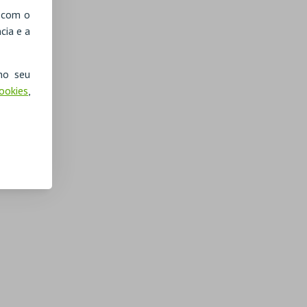
, com o
cia e a
no seu
Cookies
,