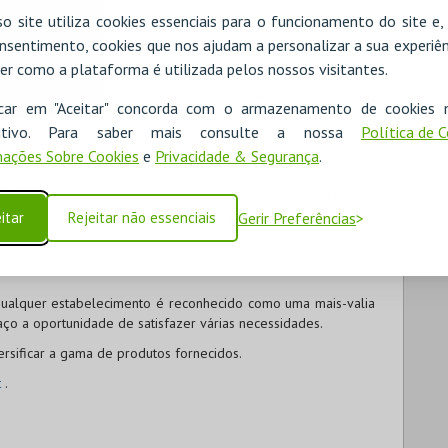
o site utiliza cookies essenciais para o funcionamento do site e
nsentimento, cookies que nos ajudam a personalizar a sua experiên
ades específicas e merece a nossa atenção personalizada no
os.
er como a plataforma é utilizada pelos nossos visitantes.
fiança e inovador na sua gestão de eventos e produtos,
icar em "Aceitar" concorda com o armazenamento de cookies 
ara o sucesso dos seus resultados e para que possa oferecer
ositivo. Para saber mais consulte a nossa
Política de 
nda de produtos e de informação.
ações Sobre Cookies
e
Privacidade & Segurança
.
t
.
 área própria para cada Instituição, da sua responsabilidade,
ões e pessoas que contribuem para a grandeza da entidade e
itar
Rejeitar não essenciais
Gerir Preferências
ualquer estabelecimento é reconhecido como uma mais-valia
o a oportunidade de satisfazer várias necessidades.
rsificar a gama de produtos fornecidos.
t
.