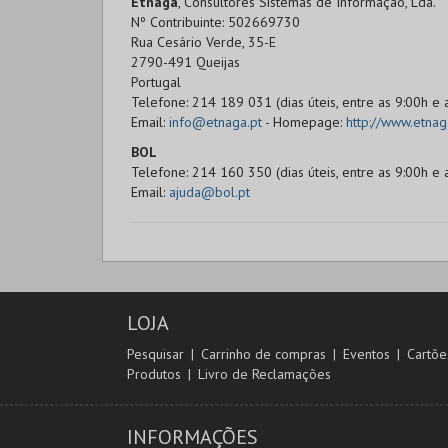
Etnaga
, Consultores Sistemas de Informação, Lda.
Nº Contribuinte: 502669730
Rua Cesário Verde, 35-E
2790-491 Queijas
Portugal
Telefone: 214 189 031 (dias úteis, entre as 9:00h e 
Email:
info@etnaga.pt
- Homepage:
http://www.etnag
BOL
Telefone: 214 160 350 (dias úteis, entre as 9:00h e 
Email:
ajuda@bol.pt
LOJA
Pesquisar
Carrinho de compras
Eventos
Cartõe
Produtos
Livro de Reclamações
INFORMAÇÕES