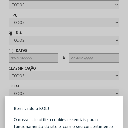
TIPO
DIA
DATAS
A
CLASSIFICAÇÃO
LOCAL
CARTÕES
Bem-vindo à BOL!
TIPO
O nosso site utiliza cookies essenciais para o
funcionamento do site e, com o seu consentimento,